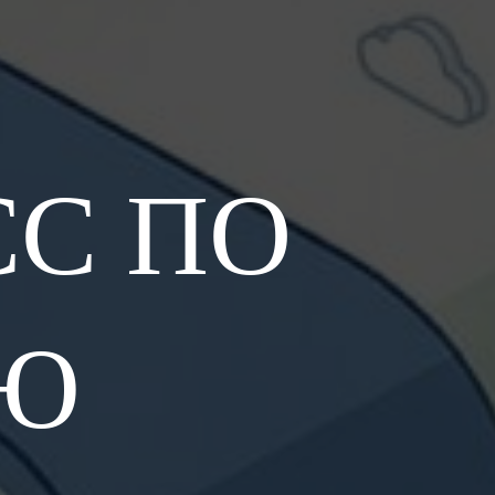
СС ПО
Ю