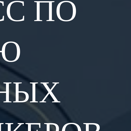
СС ПО
Ю
НЫХ