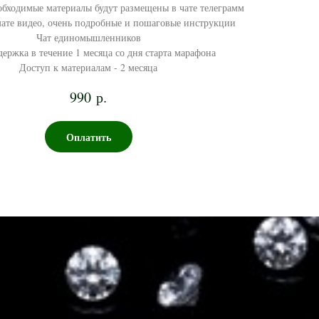
обходимые материалы будут размещены в чате телеграмм
ате видео, очень подробные и пошаговые инструкции
Чат единомышленников
ержка в течение 1 месяца со дня старта марафона
Доступ к материалам - 2 месяца
990
р.
Оплатить