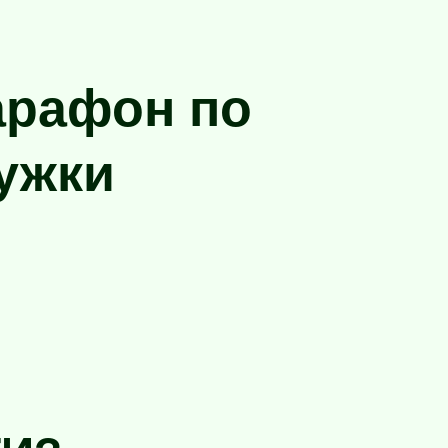
арафон по
ужки