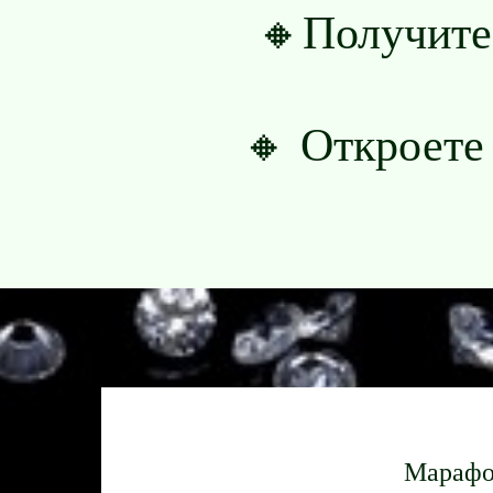
🔸Получите
🔸 Откроете
Марафо