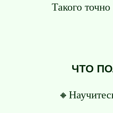
Такого точно
ЧТО П
🔸Научитес