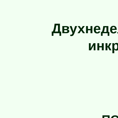
Двухнеде
инк