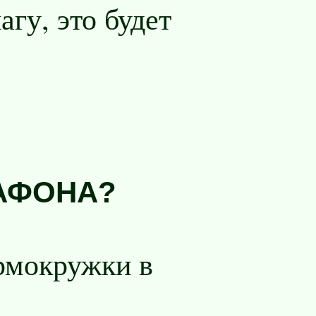
гу, это будет
АФОНА?
рмокружки в