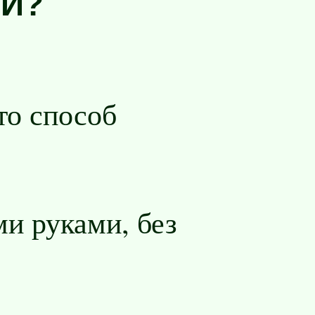
ТИ?
то способ
и руками, без