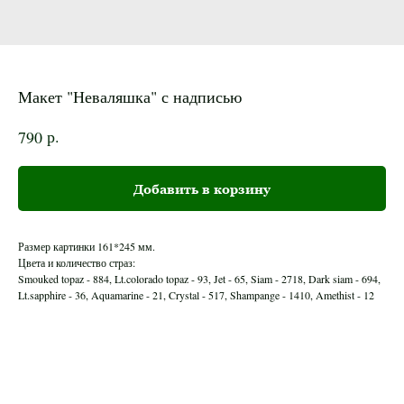
Макет "Неваляшка" с надписью
р.
790
Добавить в корзину
Размер картинки 161*245 мм.
Цвета и количество страз:
Smouked topaz - 884, Lt.colorado topaz - 93, Jet - 65, Siam - 2718, Dark siam - 694,
Lt.sapphire - 36, Aquamarine - 21, Crystal - 517, Shampange - 1410, Amethist - 12