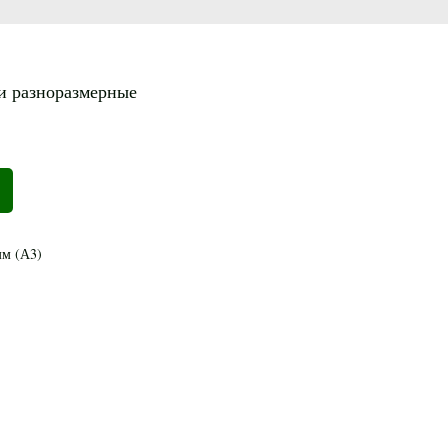
и разноразмерные
мм (А3)