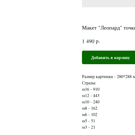
Макет "Леопард" точк
р.
1 490
Добавить в корзину
Размер картинки - 280*288 
Стразы:
ss16 - 910
ss12 - 443
ss10 - 240
ss8 - 162
ss6 - 102
ss5 - 51
ss3 - 21