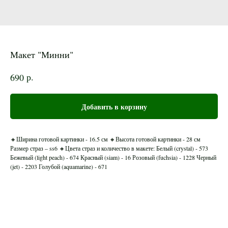
Макет "Минни"
р.
690
Добавить в корзину
🔸Ширина готовой картинки - 16.5 см 🔸Высота готовой картинки - 28 см
Размер страз – ss6 🔸Цвета страз и количество в макете: Белый (crystal) - 573
Бежевый (light peach) - 674 Красный (siam) - 16 Розовый (fuchsia) - 1228 Черный
(jet) - 2203 Голубой (aquamarine) - 671