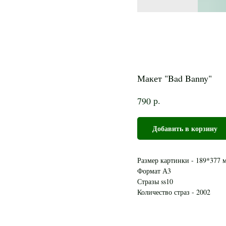
Макет "Bad Banny"
р.
790
Добавить в корзину
Размер картинки - 189*377 
Формат А3
Стразы ss10
Количество страз - 2002